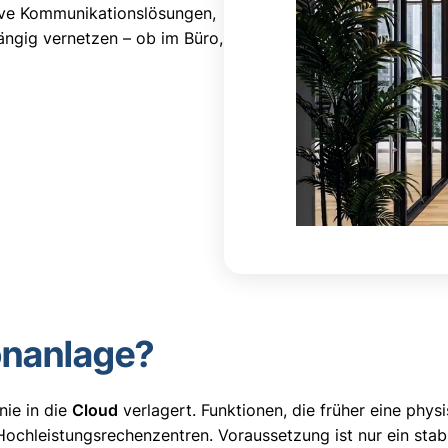
tive Kommunikationslösungen,
e
ängig vernetzen – ob im Büro,
o
-
P
l
a
y
e
r
fonanlage?
nie in die
Cloud
verlagert. Funktionen, die früher eine phys
Hochleistungsrechenzentren. Voraussetzung ist nur ein stabi